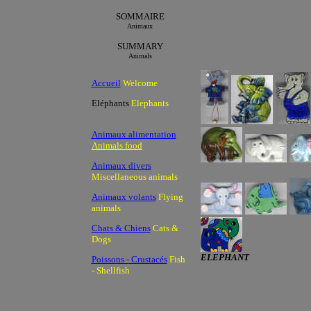
SOMMAIRE
Animaux
SUMMARY
Animals
Accueil
Welcome
Eléphants
Elephants
Animaux alimentation
Animals food
Animaux divers
Miscellaneous animals
Animaux volants
Flying
animals
Chats & Chiens
Cats &
Dogs
ELEPHANT
Poissons - Crustacés
Fish
- Shellfish